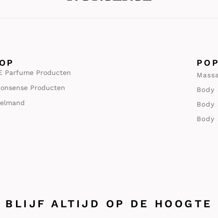
OP
PO
 Parfume Producten
Massa
onsense Producten
Body 
elmand
Body 
Body 
BLIJF ALTIJD OP DE HOOGTE