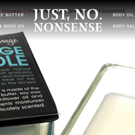
/
Massage Candle
/ Massage Candle Tingly Peppermint
E BUTTER
BODY OIL
& BODY OIL
BODY SA