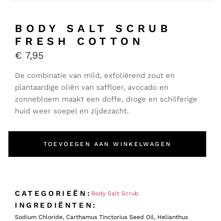
BODY SALT SCRUB
FRESH COTTON
€
7,95
De combinatie van mild, exfoliërend zout en
plantaardige oliën van saffloer, avocado en
zonnebloem maakt een doffe, droge en schilferige
huid weer soepel en zijdezacht.
TOEVOEGEN AAN WINKELWAGEN
CATEGORIEËN:
Body Salt Scrub
INGREDIËNTEN:
Sodium Chloride, Carthamus Tinctorius Seed Oil, Helianthus